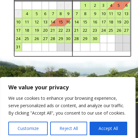
1
2
1
2
3
4
5
6
3
4
5
6
7
8
9
7
8
9
10
11
12
13
10
11
12
13
14
15
16
14
15
16
17
18
19
20
17
18
19
20
21
22
23
21
22
23
24
25
26
27
24
25
26
27
28
29
30
28
29
30
31
We value your privacy
We use cookies to enhance your browsing experience,
© Copyright 2004-2021 - chantelou.fr - Gîte de groupes
serve personalized ads or content, and analyze our traffic.
Chantelou - Cadebaud - 63270 Sallèdes - Auvergne
Nous utilisons des cookies pour vous garantir la meilleure
By clicking "Accept All", you consent to our use of cookies.
expérience sur notre site web. Si vous continuez à utiliser ce
site, nous supposerons que vous en êtes satisfait.
Français
Customize
Reject All
Accept All
OK