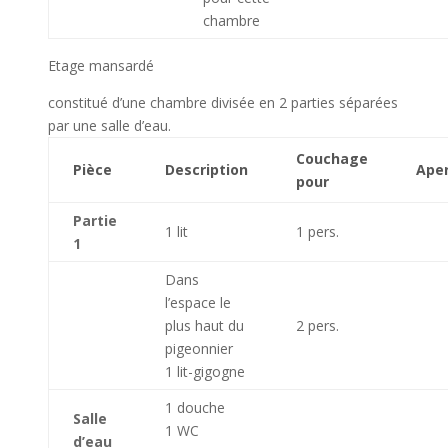
chambre
Etage mansardé
constitué d’une chambre divisée en 2 parties séparées
par une salle d’eau.
Couchage
Pièce
Description
Ape
pour
Partie
1 lit
1 pers.
1
Dans
l’espace le
plus haut du
2 pers.
pigeonnier
1 lit-gigogne
1 douche
Salle
1 WC
d’eau