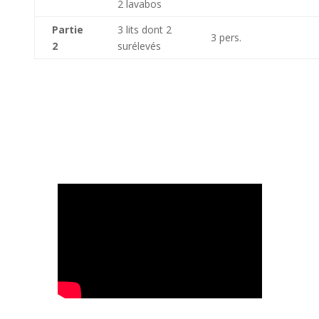
2 lavabos
Partie
3 lits dont 2
3 pers.
2
surélevés