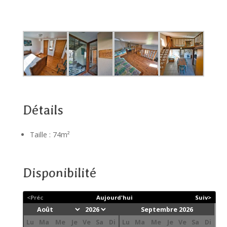
Détails
Taille :
74m²
Disponibilité
<Préc
Aujourd'hui
Suiv>
Septembre 2026
Lu
Ma
Me
Je
Ve
Sa
Di
Lu
Ma
Me
Je
Ve
Sa
Di