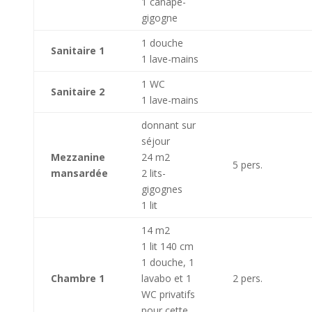
1 canapé-
gigogne
1 douche
Sanitaire 1
1 lave-mains
1 WC
Sanitaire 2
1 lave-mains
donnant sur
séjour
Mezzanine
24 m2
5 pers.
mansardée
2 lits-
gigognes
1 lit
14 m2
1 lit 140 cm
1 douche, 1
Chambre 1
lavabo et 1
2 pers.
WC privatifs
pour cette