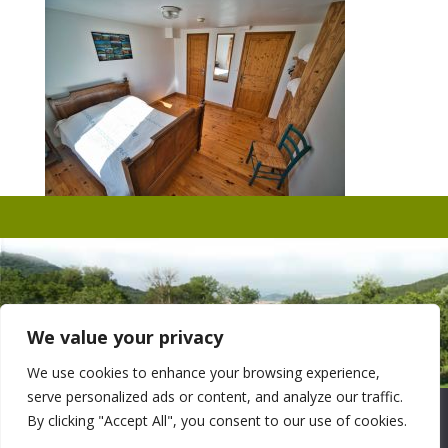
We value your privacy
We use cookies to enhance your browsing experience,
© Copyright 2004-2021 - chantelou.fr - Gîte de groupes
serve personalized ads or content, and analyze our traffic.
Nous utilisons des cookies pour vous garantir la meilleure
Chantelou - Cadebaud - 63270 Sallèdes - Auvergne
By clicking "Accept All", you consent to our use of cookies.
expérience sur notre site web. Si vous continuez à utiliser ce